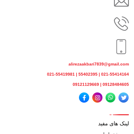
alirezaakbari7839@gmail.com
021-55414164 | 55402395 | 021-55419981
09128484605 | 09121129669
لینک های مفید