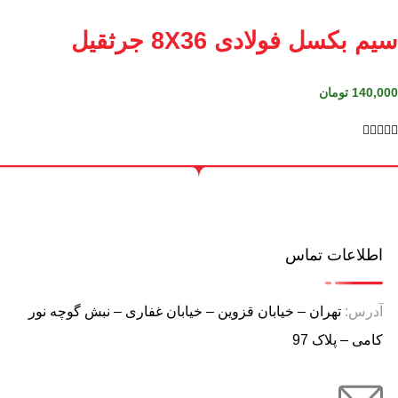
سیم بکسل فولادی 8X36 جرثقیل
140,000
تومان





اطلاعات تماس
آدرس:
تهران – خیابان قزوین – خیابان غفاری – نبش گوچه نور
کامی – پلاک 97