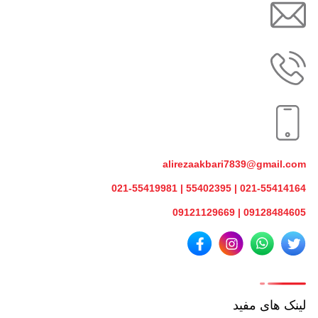
alirezaakbari7839@gmail.com
021-55414164 | 55402395 | 021-55419981
09128484605 | 09121129669
لینک های مفید