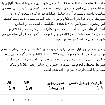
مانند Grade 80 و Grade 100 ساخته می‌ شود. این زنجیرها از فولاد آلیاژی با
عملیات حرارتی دقیق تولید می‌ شوند تا مقاومت کششی بالا و سختی سطحی
مناسب داشته باشند. فرآوری شامل عملیات فورج گرم، سخت‌ کاری و
تمپرینگ برای افزایش استحکام و دوام زنجیر است. تنسایل (مقاومت کششی)
این زنجیرها معمولاً بین 800 تا 1100 مگاپاسکال است که بر اساس
استانداردهای بین‌ المللی تایید می‌ شود. ظرفیت بار کاری مجاز (WLL) و
حداقل مقاومت شکست (MBL) زنجیر با توجه به گرید و قطر آن مشخص می‌
شود تا ایمنی در استفاده تضمین شود.
زنجیر فولادی
جرثقیل دستی برای ظرفیت‌ های 1 تا 25 تن در سایزهای متنوعی
تولید می‌ گردد. WLL معمولاً حدود 25٪ تا 33٪ MBL در نظر گرفته می‌ شود تا
فاکتور ایمنی رعایت شود. روش انتخاب زنجیر براساس ظرفیت جرثقیل و
شرایط محیطی انجام می‌ شود. در جدول زیر سایز زنجیر، MBL و WLL
مطابق با استانداردهای مرجع ارائه شده است.
ظرفیت جرثقیل دستی
سایز زنجیر
MBL
WLL
(تن)
(میلی‌متر)
(تن)
(تن)
1
3.15
6
1