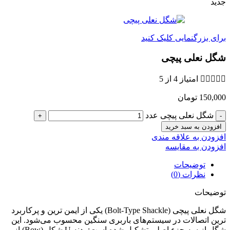
جدید
برای بزرگنمایی کلیک کنید
شگل نعلی پیچی





امتیاز 4 از 5
150,000
تومان
شگل نعلی پیچی عدد
افزودن به سبد خرید
افزودن به علاقه مندی
افزودن به مقایسه
توضیحات
نظرات (0)
توضیحات
شگل نعلی پیچی (Bolt-Type Shackle) یکی از ایمن‌ ترین و پرکاربرد
ترین اتصالات در سیستم‌های باربری سنگین محسوب می‌شود. این
شگل از سه جزء اصلی تشکیل شده است: بدنه U شکل (Bow) از