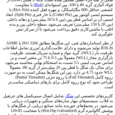
فولاد آلیاژی گرید 80 یا 100، پین استوانه‌ای (
Bolt
) با مقاومت
کششی حداقل 800 مگاپاسکال، و مهره قفل‌ کننده (Hex Nut) با
سیستم ایمنی کونتور پین (Cotter Pin) یا خار فنری (Split Pin). ابعاد
اسمی آن بر اساس قطر پین (بین 6 تا 50 میلی‌متر) و دهانه داخلی
(بین 20 تا 150 میلی‌متر) تعریف می‌شود. سطح داخلی پین و بدنه
اغلب با ماشین‌کاری دقیق پرداخت می‌شود تا از تمرکز تنش
جلوگیری کند.
از نظر استانداردهای فنی، این شگل‌ها مطابق ISO 3266 یا ASME
B30.26 تولید می‌شوند و دارای علامت‌گذاری لیزری شامل اطلاعات
ظرفیت بار (WLL)، گرید مواد و شماره سریال هستند. ظرفیت
بارگزاری مجاز (WLL) معمولاً بین 0.5 تا 75 تن متغیر است و بر
اساس ضریب ایمنی 5:1 نسبت به استحکام نهایی محاسبه می‌شود.
برای مثال، یک شگل با قطر پین 20 میلی‌متر از گرید 80، معمولاً
WLL حدود 4.75 تن دارد. پین این شگل‌ها ممکن است به دو صورت
رزوه کامل (Full Threaded) یا رزوه جزئی (Partial Threaded)
طراحی شود که نوع رزوه کامل برای بارهای دینامیکی مناسب‌تر
است.
کاربردهای تخصصی این
شگل
شامل اتصال سیم‌بکسل‌ های جرثقیل
به قلاب، سیستم‌های مهار سازه‌های سنگین و تجهیزات دریایی
می‌شود. در محیط‌های خورنده مانند صنایع دریایی، از شگل‌های با
پوشش گالوانیزه گرم (Hot-Dip Galvanized) با ضخامت 85-120