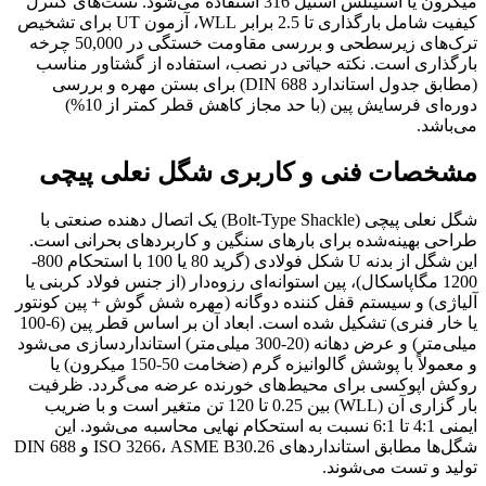
میکرون یا استینلس استیل 316 استفاده می‌شود. تست‌های کنترل
کیفیت شامل بارگذاری تا 2.5 برابر WLL، آزمون UT برای تشخیص
ترک‌های زیرسطحی و بررسی مقاومت خستگی در 50,000 چرخه
بارگذاری است. نکته حیاتی در نصب، استفاده از گشتاور مناسب
(مطابق جدول استاندارد DIN 688) برای بستن مهره و بررسی
دوره‌ای فرسایش پین (با حد مجاز کاهش قطر کمتر از 10%)
می‌باشد.
مشخصات فنی و کاربری شگل نعلی پیچی
شگل نعلی پیچی (Bolt-Type Shackle) یک اتصال‌ دهنده صنعتی با
طراحی بهینه‌شده برای بارهای سنگین و کاربردهای بحرانی است.
این شگل از بدنه U شکل فولادی (گرید 80 یا 100 با استحکام 800-
1200 مگاپاسکال)، پین استوانه‌ای رزوه‌دار (از جنس فولاد کربنی یا
آلیاژی) و سیستم قفل‌ کننده دوگانه (مهره شش‌ گوش + پین کونتور
یا خار فنری) تشکیل شده است. ابعاد آن بر اساس قطر پین (6-100
میلی‌متر) و عرض دهانه (20-300 میلی‌متر) استانداردسازی می‌شود
و معمولاً با پوشش گالوانیزه گرم (ضخامت 50-150 میکرون) یا
روکش اپوکسی برای محیط‌های خورنده عرضه می‌گردد. ظرفیت
بار گزاری آن (WLL) بین 0.25 تا 120 تن متغیر است و با ضریب
ایمنی 4:1 تا 6:1 نسبت به استحکام نهایی محاسبه می‌شود. این
شگل‌ها مطابق استانداردهای ISO 3266، ASME B30.26 و DIN 688
تولید و تست می‌شوند.