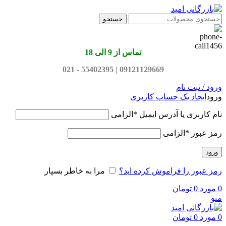
جستجو
تماس از 9 الی 18
09121129669 | 55402395 - 021
ورود / ثبت نام
ورود
ایجاد یک حساب کاربری
نام کاربری یا آدرس ایمیل
*
الزامی
رمز عبور
*
الزامی
ورود
رمز عبور را فراموش کرده اید؟
مرا به خاطر بسپار
0
مورد
0
تومان
منو
0
مورد
0
تومان