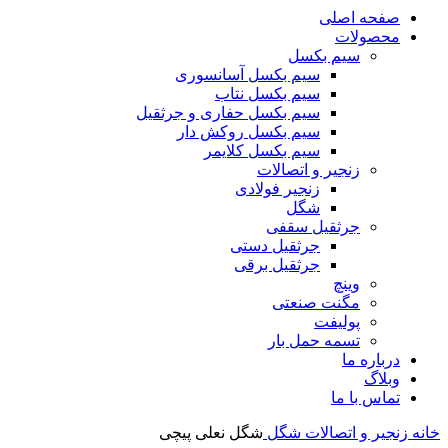
صفحه اصلی
محصولات
سیم بکسل
سیم بکسل آسانسوری
سیم بکسل نتاب
سیم بکسل حفاری و جرثقیل
سیم بکسل روکش دار
سیم بکسل کلایمر
زنجیر و اتصالات
زنجیر فولادی
شگل
جرثقیل سقفی
جرثقیل دستی
جرثقیل برقی
وینچ
مگنت صنعتی
پولیفت
تسمه حمل بار
درباره ما
وبلاگ
تماس با ما
خانه
زنجیر و اتصالات
شگل
شگل نعلی پیچی