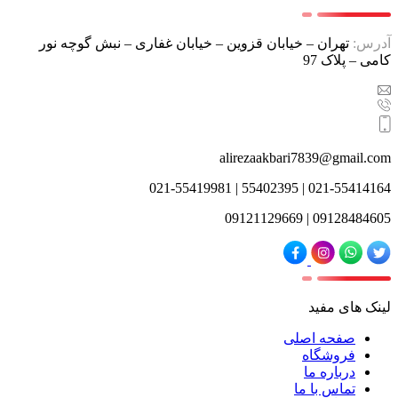
آدرس:
تهران – خیابان قزوین – خیابان غفاری – نبش گوچه نور
کامی – پلاک 97
alirezaakbari7839@gmail.com
021-55414164 | 55402395 | 021-55419981
09128484605 | 09121129669
لینک های مفید
صفحه اصلی
فروشگاه
درباره ما
تماس با ما