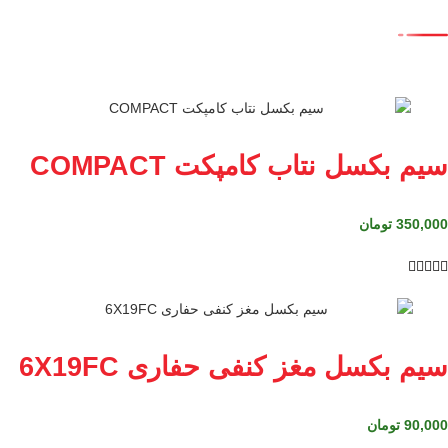
سیم بکسل نتاب کامپکت COMPACT
350,000
تومان





سیم بکسل مغز کنفی حفاری 6X19FC
90,000
تومان