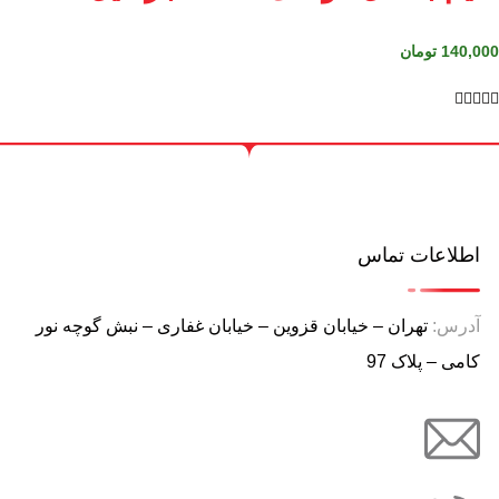
140,000
تومان





اطلاعات تماس
آدرس:
تهران – خیابان قزوین – خیابان غفاری – نبش گوچه نور
کامی – پلاک 97