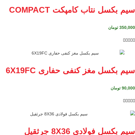
سیم بکسل نتاب کامپکت COMPACT
350,000
تومان





سیم بکسل مغز کنفی حفاری 6X19FC
90,000
تومان





سیم بکسل فولادی 8X36 جرثقیل