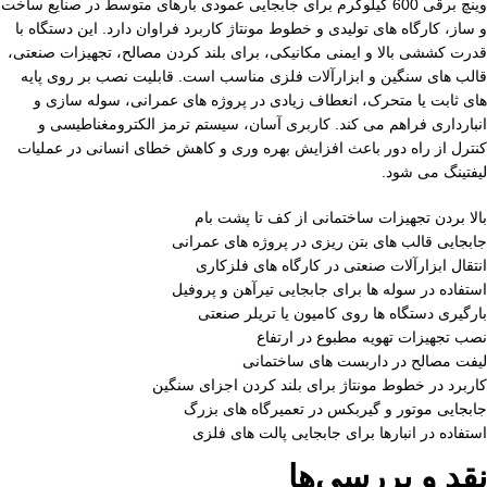
وینچ برقی 600 کیلوگرم برای جابجایی عمودی بارهای متوسط در صنایع ساخت‌
و ساز، کارگاه‌ های تولیدی و خطوط مونتاژ کاربرد فراوان دارد. این دستگاه با
قدرت کششی بالا و ایمنی مکانیکی، برای بلند کردن مصالح، تجهیزات صنعتی،
قالب‌ های سنگین و ابزارآلات فلزی مناسب است. قابلیت نصب بر روی پایه‌
های ثابت یا متحرک، انعطاف زیادی در پروژه‌ های عمرانی، سوله‌ سازی و
انبارداری فراهم می‌ کند. کاربری آسان، سیستم ترمز الکترومغناطیسی و
کنترل از راه دور باعث افزایش بهره‌ وری و کاهش خطای انسانی در عملیات
لیفتینگ می‌ شود.
بالا بردن تجهیزات ساختمانی از کف تا پشت بام
جابجایی قالب‌ های بتن‌ ریزی در پروژه‌ های عمرانی
انتقال ابزارآلات صنعتی در کارگاه‌ های فلزکاری
استفاده در سوله‌ ها برای جابجایی تیرآهن و پروفیل
بارگیری دستگاه‌ ها روی کامیون یا تریلر صنعتی
نصب تجهیزات تهویه مطبوع در ارتفاع
لیفت مصالح در داربست‌ های ساختمانی
کاربرد در خطوط مونتاژ برای بلند کردن اجزای سنگین
جابجایی موتور و گیربکس در تعمیرگاه‌ های بزرگ
استفاده در انبارها برای جابجایی پالت‌ های فلزی
نقد و بررسی‌ها