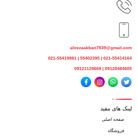
alirezaakbari7839@gmail.com
021-55414164 | 55402395 | 021-55419981
09128484605 | 09121129669
لینک های مفید
صفحه اصلی
فروشگاه