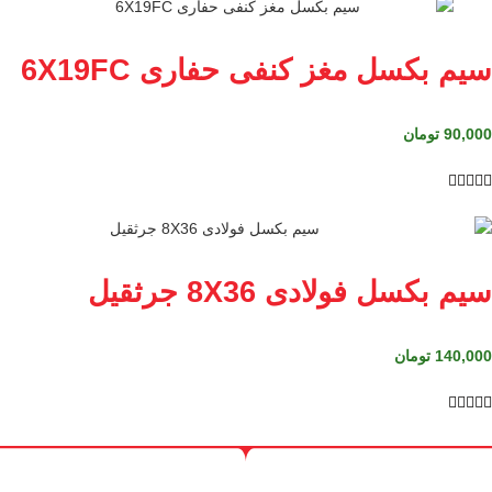
سیم بکسل مغز کنفی حفاری 6X19FC
90,000
تومان





سیم بکسل فولادی 8X36 جرثقیل
140,000
تومان




