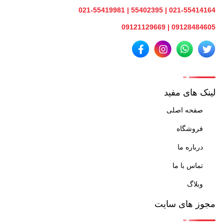
021-55414164 | 55402395 | 021-55419981
09128484605 | 09121129669
لینک های مفید
صفحه اصلی
فروشگاه
درباره ما
تماس با ما
وبلاگ
مجوز های سایت