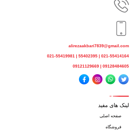
alirezaakbari7839@gmail.com
021-55414164 | 55402395 | 021-55419981
09128484605 | 09121129669
لینک های مفید
صفحه اصلی
فروشگاه