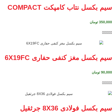
سیم بکسل نتاب کامپکت COMPACT
350,000
تومان





سیم بکسل مغز کنفی حفاری 6X19FC
90,000
تومان





سیم بکسل فولادی 8X36 جرثقیل