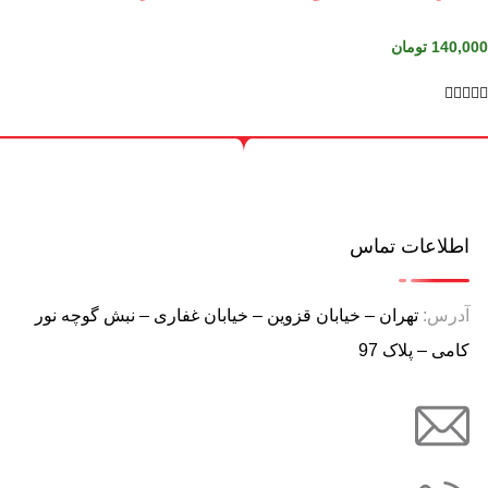
140,000
تومان





اطلاعات تماس
آدرس:
تهران – خیابان قزوین – خیابان غفاری – نبش گوچه نور
کامی – پلاک 97