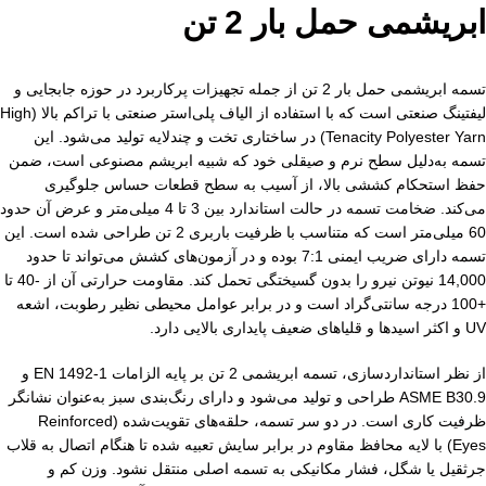
ابریشمی حمل بار 2 تن
تسمه ابریشمی حمل بار 2 تن از جمله تجهیزات پرکاربرد در حوزه جابجایی و
لیفتینگ صنعتی است که با استفاده از الیاف پلی‌استر صنعتی با تراکم بالا (High
Tenacity Polyester Yarn) در ساختاری تخت و چندلایه تولید می‌شود. این
تسمه به‌دلیل سطح نرم و صیقلی خود که شبیه ابریشم مصنوعی است، ضمن
حفظ استحکام کششی بالا، از آسیب به سطح قطعات حساس جلوگیری
می‌کند. ضخامت تسمه در حالت استاندارد بین 3 تا 4 میلی‌متر و عرض آن حدود
60 میلی‌متر است که متناسب با ظرفیت باربری 2 تن طراحی شده است. این
تسمه دارای ضریب ایمنی 7:1 بوده و در آزمون‌های کشش می‌تواند تا حدود
14,000 نیوتن نیرو را بدون گسیختگی تحمل کند. مقاومت حرارتی آن از -40 تا
+100 درجه سانتی‌گراد است و در برابر عوامل محیطی نظیر رطوبت، اشعه
UV و اکثر اسیدها و قلیاهای ضعیف پایداری بالایی دارد.
از نظر استانداردسازی، تسمه ابریشمی 2 تن بر پایه الزامات EN 1492-1 و
ASME B30.9 طراحی و تولید می‌شود و دارای رنگ‌بندی سبز به‌عنوان نشانگر
ظرفیت کاری است. در دو سر تسمه، حلقه‌های تقویت‌شده (Reinforced
Eyes) با لایه محافظ مقاوم در برابر سایش تعبیه شده تا هنگام اتصال به قلاب
جرثقیل یا شگل، فشار مکانیکی به تسمه اصلی منتقل نشود. وزن کم و