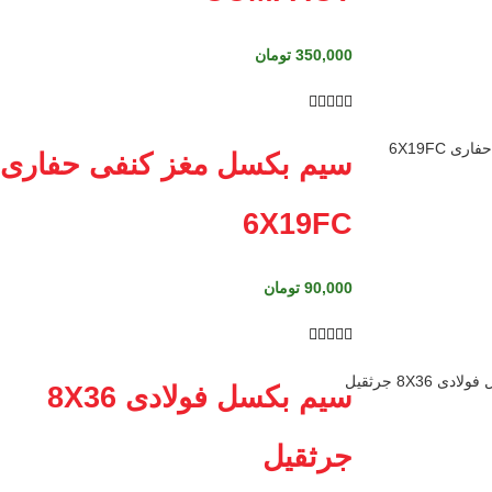
350,000
تومان





سیم بکسل مغز کنفی حفاری
6X19FC
90,000
تومان





سیم بکسل فولادی 8X36
جرثقیل