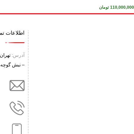
110,000,000
تومان
اطلاعات ت
آدرس:
تهران 
– نبش گوچه نو