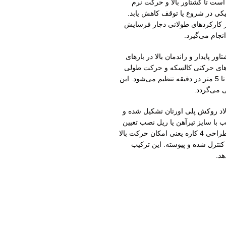
ست تا گشتاور بالا و حرکت نرم
کی در شروع یا توقف کاهش یابد.
در کارکردهای طولانی دچار فرسایش
نجام می‌گیرد.
لت طراحی می‌شود تا گشتاور پایدار و راندمان بالا در بارهای
دوده 5 تا 12 کیلووات و توان موتورهای حرکتی کالسکه و حرکت طولی
بین 0.75 تا 2.2 کیلووات متغیر است. سرعت لیفتینگ استاندارد معمولاً بین 2.5 تا 5 متر در دقیقه تنظیم می‌شود. این
 می‌گردد.
لاد روکش پلی اورتان تشکیل شده و
با سایز تیرآهن یا ریل نصب تعیین
می‌گردد. سیستم حرکت کالسکه می‌تواند دستی، گیربکسی یا الکتریکی باشد. طراحی 4 کاره یعنی امکان حرکت بالا
نترل شده و پیوسته. این ترکیب
هد.