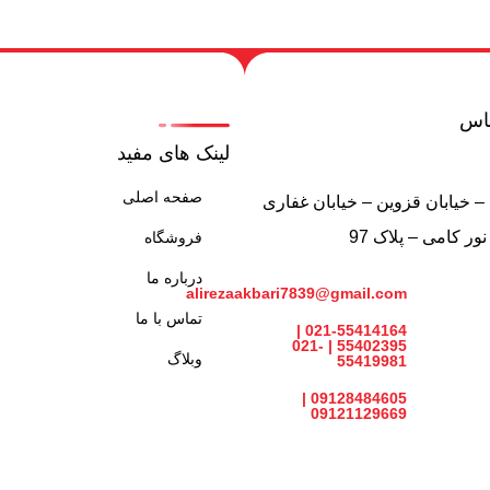
ماس
لینک های مفید
صفحه اصلی
– خیابان قزوین – خیابان غفاری
ر کامی – پلاک 97
فروشگاه
درباره ما
alirezaakbari7839@gmail.com
تماس با ما
021-55414164 |
55402395 | 021-
وبلاگ
55419981
09128484605 |
09121129669