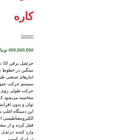
کاره





450,000,000
توما
سنگین در خطوط تول
انبارهای صنعتی طر
سیستم حرکت عمود
حرکت طولی روی ری
توان و بدون افزایش
این دستگاه اغلب م
الکترومغناطیسی اس
قفل کرده و از سقو
وارد کننده
جرثقیل 
در ایران است.